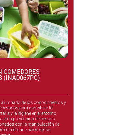
EN COMEDORES
 (INAD067PO)
dores Escolares tiene como
al alumnado de los conocimientos y
cesarios para garantizar la
aria y la higiene en el entorno
ra en la prevención de riesgos
cionados con la manipulación de
orrecta organización de los
medor.