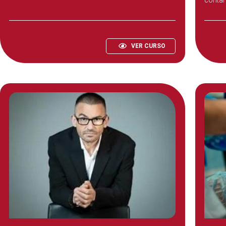
tele-operación y tele-asistencia sanitaria,
y
sanita
colaborar en la
organización y desarrollo de
los planes de emergencias de los
dispositivos de riesgo previsible y de la
VER CURSO
logística ante una emergencia individual,
colectiva o catástrofe.