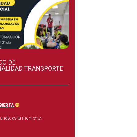
DO DE
NALIDAD TRANSPORTE
BIERTA
rando, es tú momento.
solicitar información a