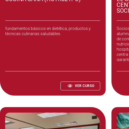
CEN
SOC
El objetivo de este curso es adquirir los
El Ser
fundamentos básicos en dietética, productos y
Socios
técnicas culinarias saludables.
alumna
de com
nutric
hospit
centra 
garant
equilib
VER CURSO