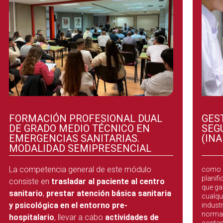
FORMACIÓN PROFESIONAL DUAL
GES
DE GRADO MEDIO TÉCNICO EN
SEG
EMERGENCIAS SANITARIAS.
(IN
MODALIDAD SEMIPRESENCIAL
Gestió
La competencia general de este módulo
como o
planif
consiste en
trasladar al paciente al centro
que ga
sanitario
,
prestar atención básica sanitaria
cualqu
y psicológica en el entorno pre-
industr
normas
hospitalario
, llevar a cabo
actividades de
contam