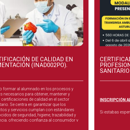
TIFICACIÓN DE CALIDAD EN
CERTIFICA
MENTACIÓN (INAD002PO).
PROFESIO
SANITARIO
icación de Calidad en Alimentación tiene como
vo formar al alumnado en los procesos y
ios necesarios para obtener, mantener y
 certificaciones de calidad en el sector
INSCRIPCIÓN A
ario. Se centra en garantizar que los
tos y servicios cumplan con estándares
Si estabas espe
cidos de seguridad, higiene, trazabilidad y
ncia, ofreciendo confianza al consumidor y
Escribenos para 
añadido a las organizaciones.