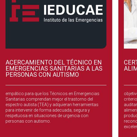
ACERCAMIENTO DEL TÉCNICO EN
CER
EMERGENCIAS SANITARIAS A LAS
ALI
PERSONAS CON AUTISMO
Este curso ofrece un acercamiento práctico y
Certif
empático para que los Técnicos en Emergencias
objeti
Sanitarias comprendan mejor el trastorno del
criter
espectro autista (TEA) y adquieran herramientas
auditar
para intervenir de forma adecuada, segura y
aliment
respetuosa en situaciones de urgencia con
produc
personas con autismo.
recono
excele
valor 