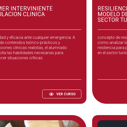
MER INTERVINIENTE
RESILIENC
ULACION CLINICA
MODELO DE
SECTOR TU
ión esencial para aprender a actuar con
El objetivo de est
dad y eficacia ante cualquier emergencia. A
concepto de resil
 de contenidos teórico-prácticos y
como analizar la
ciones clínicas realistas, el alumnado
resiliencia para
olla las habilidades necesarias para
en el sector turís
cer situaciones críticas.
VER CURSO