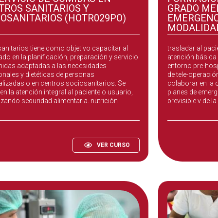
https://ieducae.
TROS SANITARIOS Y
GRADO MED
IOSANITARIOS (HOTR029PO)
EMERGENCI
MODALIDA
vicio de Comidas en Centros Sanitarios y
La competencia 
anitarios tiene como objetivo capacitar al
trasladar al paci
do en la planificación, preparación y servicio
atención básica 
idas adaptadas a las necesidades
entorno pre-hosp
ionales y dietéticas de personas
de tele-operación
alizadas o en centros sociosanitarios. Se
colaborar en la 
en la atención integral al paciente o usuario,
planes de emerge
izando seguridad alimentaria, nutrición
previsible y de l
rada y calidad en la presentación y el servicio.
individual, colec
VER CURSO