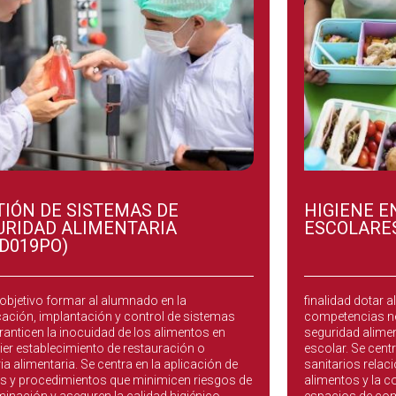
TIÓN DE SISTEMAS DE
HIGIENE 
URIDAD ALIMENTARIA
ESCOLARES
AD019PO)
n de Sistemas de Seguridad Alimentaria tiene
Higiene en Come
bjetivo formar al alumnado en la
finalidad dotar 
icación, implantación y control de sistemas
competencias ne
ranticen la inocuidad de los alimentos en
seguridad aliment
ier establecimiento de restauración o
escolar. Se cent
ia alimentaria. Se centra en la aplicación de
sanitarios rela
 y procedimientos que minimicen riesgos de
alimentos y la c
inación y aseguren la calidad higiénico-
espacios de co