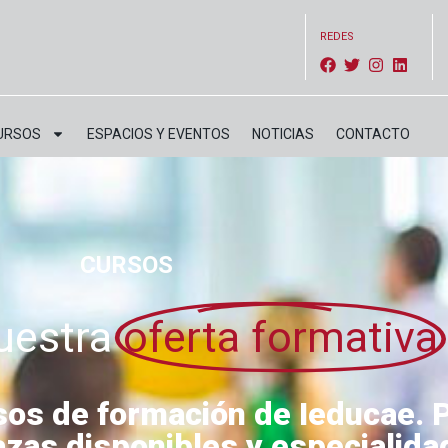
REDES
URSOS
ESPACIOS Y EVENTOS
NOTICIAS
CONTACTO
CURSOS
uestra
oferta formativa
rsos de formación de Ieducae.
azas disponibles y especialid