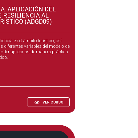
IA. APLICACIÓN DEL
 RESILIENCIA AL
RISTICO (ADGD09)
e curso es introducir y definir el
iencia en el ámbito turístico, así
s diferentes variables del modelo de
 poder aplicarlas de manera práctica
tico.
VER CURSO