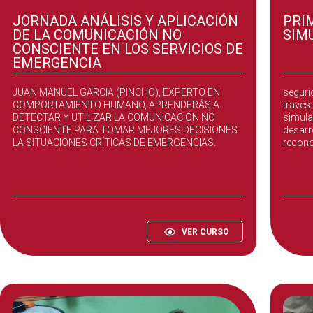
JORNADA ANÁLISIS Y APLICACIÓN
PRI
DE LA COMUNICACIÓN NO
SIM
CONSCIENTE EN LOS SERVICIOS DE
EMERGENCIA
DESCUBRE LO QUE LAS PALABRAS NO DICEN. CON
Formac
JUAN MANUEL GARCIA (PINCHO), EXPERTO EN
seguri
COMPORTAMIENTO HUMANO, APRENDERÁS A
través
DETECTAR Y UTILIZAR LA COMUNICACIÓN NO
simula
CONSCIENTE PARA TOMAR MEJORES DECISIONES
desarr
LA SITUACIONES CRÍTICAS DE EMERGENCIAS.
recono
PRECIO PARA PÚBLICO EN GENERAL: 150 EUROS
CUERPOS Y FUERZAS DE SEGURIDAD DEL ESTADO,
BOMBEROS Y PROTECCIÓN CIVIL. PERSONAL
SANITARIO Y PSICOLOGOS: 60% DE DESCUENTO
VER CURSO
EDICIÓN 1. FECHA: 07/11/2025. EN HORARIO DE
16.00 A 20.30 HORAS
EDICIÓN 2. FECHA: 08/11/2025. EN HORARIO DE
09.30 A 14.00 HORAS